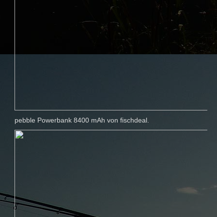
pebble Powerbank 8400 mAh von fischdeal.